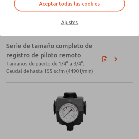
Aceptar todas las cookies
Ajustes
Serie de tamaño completo de
registro de piloto remoto
Tamaños de puerto de 1/4" a 3/4";
Caudal de hasta 155 scfm (4490 l/min)