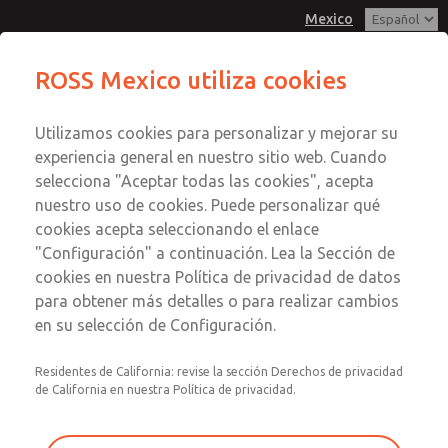
Mexico
ROSS Mexico utiliza cookies
Menú
Utilizamos cookies para personalizar y mejorar su
Cuenta
experiencia general en nuestro sitio web. Cuando
Registrarse
selecciona "Aceptar todas las cookies", acepta
nuestro uso de cookies. Puede personalizar qué
Inscribirse
cookies acepta seleccionando el enlace
Reguladores de piloto remoto
"Configuración" a continuación. Lea la Sección de
cookies en nuestra Política de privacidad de datos
Reguladores de piloto remoto
para obtener más detalles o para realizar cambios
en su selección de Configuración.
De 1/4" a 3"; Caudal de hasta 4000 scfm (113280 l/min)
Residentes de California: revise la sección Derechos de privacidad
de California en nuestra Política de privacidad.