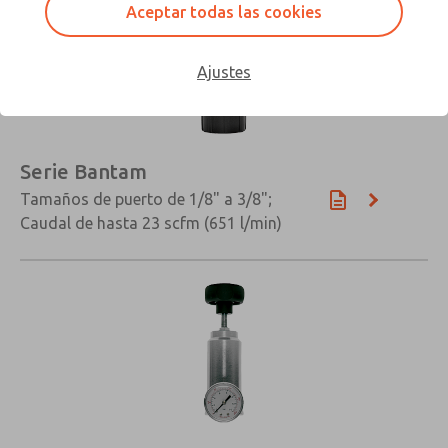
Aceptar todas las cookies
Ajustes
Serie Bantam
Tamaños de puerto de 1/8" a 3/8";
Caudal de hasta 23 scfm (651 l/min)