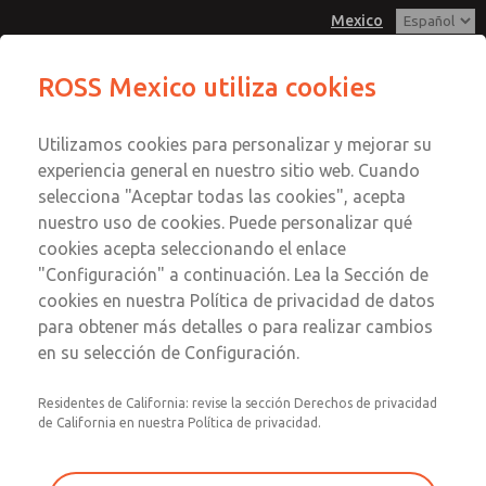
Mexico
ROSS Mexico utiliza cookies
Menú
Utilizamos cookies para personalizar y mejorar su
Cuenta
experiencia general en nuestro sitio web. Cuando
Registrarse
selecciona "Aceptar todas las cookies", acepta
nuestro uso de cookies. Puede personalizar qué
Inscribirse
cookies acepta seleccionando el enlace
Reguladores
"Configuración" a continuación. Lea la Sección de
cookies en nuestra Política de privacidad de datos
Reguladores
para obtener más detalles o para realizar cambios
en su selección de Configuración.
Tamaños de puerto de 1/8" a 1-1/2"; Caudal de hasta
800 scfm (22656 l/min)
Residentes de California: revise la sección Derechos de privacidad
de California en nuestra Política de privacidad.