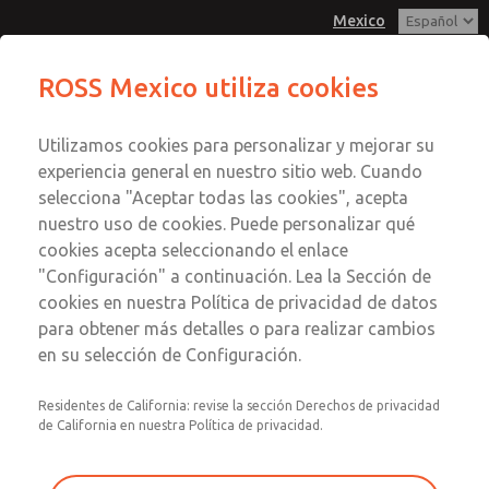
Mexico
ROSS Mexico utiliza cookies
Menú
Utilizamos cookies para personalizar y mejorar su
Cuenta
experiencia general en nuestro sitio web. Cuando
Registrarse
selecciona "Aceptar todas las cookies", acepta
nuestro uso de cookies. Puede personalizar qué
Inscribirse
cookies acepta seleccionando el enlace
Hidráulico
"Configuración" a continuación. Lea la Sección de
cookies en nuestra Política de privacidad de datos
para obtener más detalles o para realizar cambios
en su selección de Configuración.
Sistemas de válvulas de bloqueo y purga
Residentes de California: revise la sección Derechos de privacidad
de California en nuestra Política de privacidad.
Sistemas de válvulas de bloqueo y parada
Sistemas de doble bloqueo y válvula de cierre