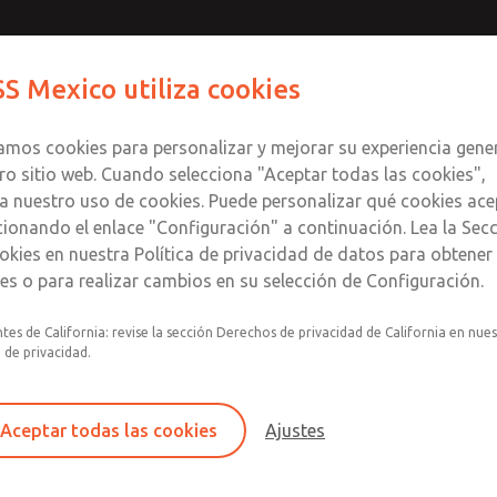
S Mexico utiliza cookies
Productos
Industrias
S
zamos cookies para personalizar y mejorar su experiencia gene
ro sitio web. Cuando selecciona "Aceptar todas las cookies",
a nuestro uso de cookies. Puede personalizar qué cookies ace
cionando el enlace "Configuración" a continuación. Lea la Sec
iento energético
okies en nuestra Política de privacidad de datos para obtene
les o para realizar cambios en su selección de Configuración.
 de arranques inesperados (bloqueo/etiquetado)
tes de California: revise la sección Derechos de privacidad de California en nue
a de privacidad.
Válvulas de bloqueo con arranque su
Válvulas de aislamiento de energía manual L
Aceptar todas las cookies
Ajustes