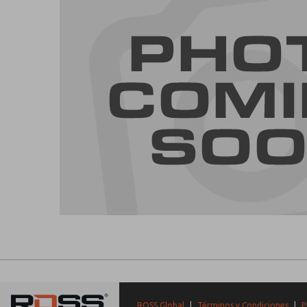
ROSS Global
|
Términos y Condiciones
|
P