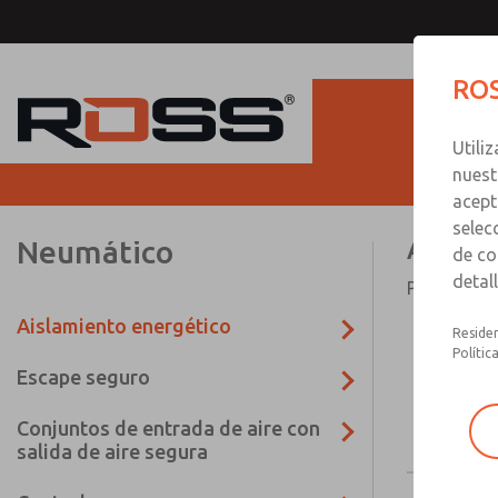
ROS
Utili
nuest
acept
selec
Neumático
Aislam
de co
detal
Prevención
Aislamiento energético
Residen
Polític
Escape seguro
Conjuntos de entrada de aire con
salida de aire segura