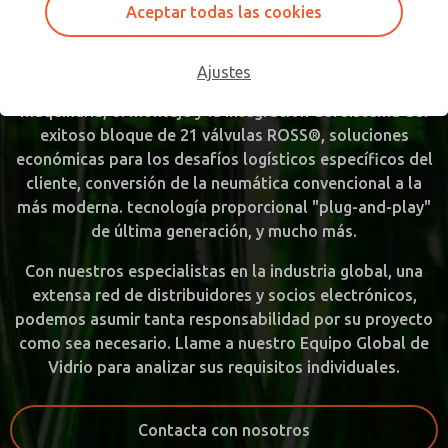
Aceptar todas las cookies
único para la industria global del envase de vidrio.
La gama de servicios ofrecidos cubre el apoyo
Ajustes
competente en la racionalización y modernización de su
maquinaria, el montaje y la integración del sistema del
exitoso bloque de 21 válvulas ROSS®, soluciones
económicas para los desafíos logísticos específicos del
cliente, conversión de la neumática convencional a la
más moderna. tecnología proporcional "plug-and-play"
de última generación, y mucho más.
Con nuestros especialistas en la industria global, una
extensa red de distribuidores y socios electrónicos,
podemos asumir tanta responsabilidad por su proyecto
como sea necesario. Llame a nuestro Equipo Global de
Vidrio para analizar sus requisitos individuales.
Contacta con nosotros