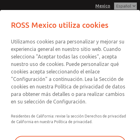
Mexico
ROSS Mexico utiliza cookies
Menú
Utilizamos cookies para personalizar y mejorar su
Cuenta
experiencia general en nuestro sitio web. Cuando
Registrarse
selecciona "Aceptar todas las cookies", acepta
nuestro uso de cookies. Puede personalizar qué
Inscribirse
cookies acepta seleccionando el enlace
Nuestra Experiencia en la
"Configuración" a continuación. Lea la Sección de
cookies en nuestra Política de privacidad de datos
Industria del Vidrio
para obtener más detalles o para realizar cambios
en su selección de Configuración.
ROSS Controls conoce la Industria del Vidrio, porque
Residentes de California: revise la sección Derechos de privacidad
conocer su negocio es nuestro negocio. Con nuestra
de California en nuestra Política de privacidad.
tecnología comprobada de asiento, la capacidad de
diseño de ROSS/FLEX® y la incorporación del equipo de
servicio de manufactIS, ROSS® es un verdadero socio