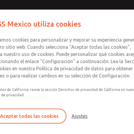
S Mexico utiliza cookies
Productos
Industrias
S
zamos cookies para personalizar y mejorar su experiencia gene
ro sitio web. Cuando selecciona "Aceptar todas las cookies",
a nuestro uso de cookies. Puede personalizar qué cookies ace
cionando el enlace "Configuración" a continuación. Lea la Sec
okies en nuestra Política de privacidad de datos para obtene
les o para realizar cambios en su selección de Configuración.
tes de California: revise la sección Derechos de privacidad de California en nue
a de privacidad.
Master Pneumatic está certificado por ISO y tiene u
preparación de aire neumático para una amplia gama
Aceptar todas las cookies
Ajustes
materiales, alimentos y bebidas, y la industria en ge
Master Pneumatic comercializa sus productos a nive