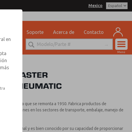
Mexico
eguridad
Soporte
Acerca de
Contacto
ral en
Cuen
Menú
pta
Registr
ción
r más
Inscribi
stra
na trayectoria que se remonta a 1950. Fabrica productos de
 de aplicaciones en los sectores de transporte, embalaje, manejo de
neral.
l internacional y es bien conocido por su capacidad de proporcionar