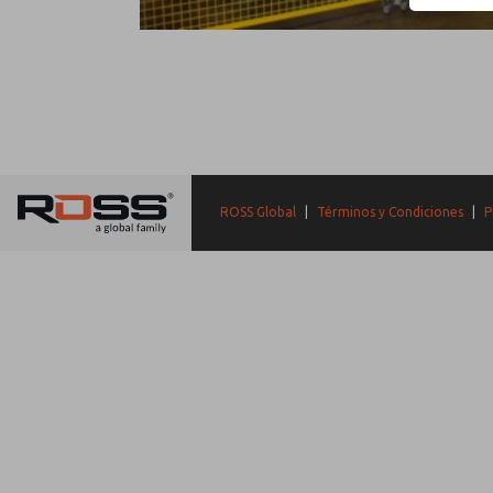
ROSS Global
|
Términos y Condiciones
|
P