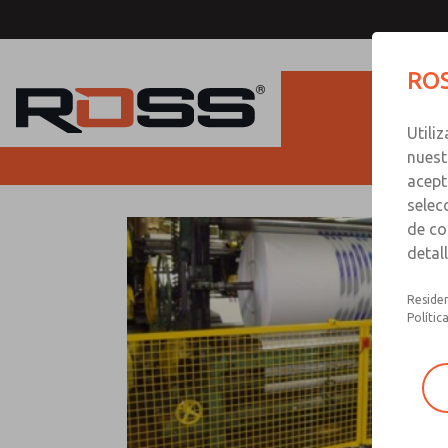
ROS
Utili
nuest
acept
selec
de co
detal
Residen
Polític